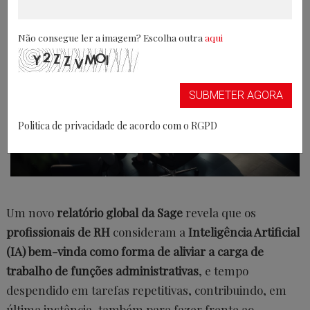
Não consegue ler a imagem? Escolha outra
aqui
SUBMETER AGORA
Politica de privacidade de acordo com o RGPD
Um novo
relatório global da Sage
revela que os
profissionais de RH
consideram a
Inteligência Artificial
(IA) bem-vinda como forma de aliviar a carga de
trabalho de funções administrativas
, e tempo
despendido em tarefas repetitivas, contribuindo, em
última instância, também para fazer frente ao