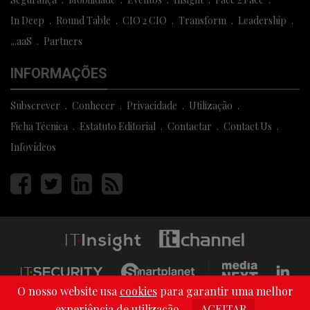
In Deep
Round Table
CIO 2 CIO
Transform
Leadership
...aaS
Partners
INFORMAÇÕES
Subscrever
Conhecer
Privacidade
Utilização
Ficha Técnica
Estatuto Editorial
Contactar
Contact Us
Infovídeos
Página
Página
Página
Página
facebook
twitter
linkedin
rss
O nosso website usa
cookies
para garantir uma melhor
Copyright © 2013 - 2026 Media Next . All Rights Reserved
experiência de utilização.
ACEITAR