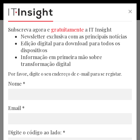
×
PESQUISA
PESQUISA
MEN
Subscreva agora e
gratuitamente
a IT Insight
Newsletter exclusiva com as principais notícias
Edição digital para download para todos os
dispositivos
Previsões apontam para
Informação em primeira mão sobre
transformação digital
canais únicos de IA no
Por favor, digite o seu endereço de e-mail para se registar.
atendimento ao cliente
Nome *
A IA conversacional vai redefinir o
atendimento e suporte ao cliente, com as
Email *
empresas a adotarem canais únicos até
2028, impulsionando a eficiência e
desafiando as estratégias no setor
Digite o código ao lado: *
13/12/2024