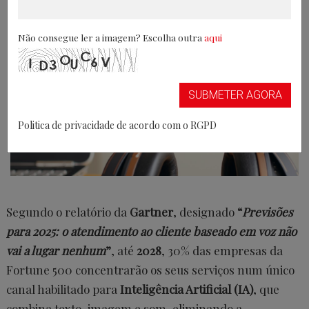
Não consegue ler a imagem? Escolha outra
aqui
SUBMETER AGORA
Politica de privacidade de acordo com o RGPD
Segundo o relatório da
Gartner
, designado
“
Previsões
para 2025: o atendimento ao cliente baseado em voz não
vai a lugar nenhum
”
, até
2028
, 30% das empresas da
Fortune 500 concentrarão os seus serviços num único
canal habilitado para
Inteligência Artificial (IA)
, que
combina texto, imagem e som, eliminando a