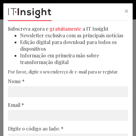
×
PESQUISA
PESQUISA
MEN
Subscreva agora e
gratuitamente
a IT Insight
Newsletter exclusiva com as principais notícias
Edição digital para download para todos os
dispositivos
PwC: “Se usamos a IA no
Informação em primeira mão sobre
transformação digital
ataque, também temos de
Por favor, digite o seu endereço de e-mail para se registar.
usar na defesa, não temos a
Nome *
mínima hipótese” (com vídeo)
Na IT Security Summit Porto, Marcelo
Email *
Rodrigues, da PwC, alertou para a
crescente velocidade dos ataques
assistidos por IA e para a necessidade de
Digite o código ao lado: *
as equipas de segurança responderem à