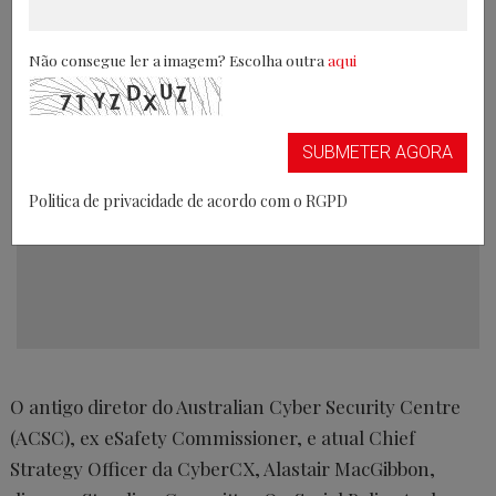
complemento com provas documentais
Não consegue ler a imagem? Escolha outra
aqui
06/12/2019
SUBMETER AGORA
Politica de privacidade de acordo com o RGPD
O antigo diretor do Australian Cyber Security Centre
(ACSC), ex eSafety Commissioner, e atual Chief
Strategy Officer da CyberCX, Alastair MacGibbon,