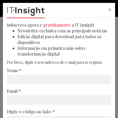
×
PESQUISA
PESQUISA
MEN
Subscreva agora e
gratuitamente
a IT Insight
Newsletter exclusiva com as principais notícias
Edição digital para download para todos os
dispositivos
Reconhecimento facial pode
Informação em primeira mão sobre
transformação digital
ser utilizado na verificação de
Por favor, digite o seu endereço de e-mail para se registar.
idade online
Nome *
Durante as negociações do governo
australiano sobre possíveis sistemas a
Email *
implementar para restrição de acesso a
determinados websites por menores, o
reconhecimento facial apresenta-se como
Digite o código ao lado: *
possível solução, se usado em