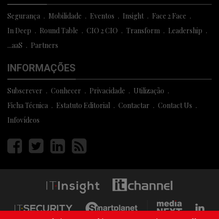
Segurança
Mobilidade
Eventos
Insight
Face 2 Face
In Deep
Round Table
CIO 2 CIO
Transform
Leadership
...aaS
Partners
INFORMAÇÕES
Subscrever
Conhecer
Privacidade
Utilização
Ficha Técnica
Estatuto Editorial
Contactar
Contact Us
Infovídeos
Página
Página
Página
Página
facebook
twitter
linkedin
rss