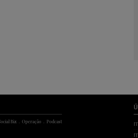
Ú
ocial Biz
Operação
Podcast
I
I