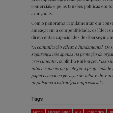
comerciais e pelas tensões políticas em t
avançadas.
Com o panorama regulamentar em constan
ameaçarem a competitividade, os líderes
direta entre capacidades de ciberseguran
“
A comunicação eficaz é fundamental. Os 
segurança não apenas na proteção da orga
crescimento
”, sublinha Furlonger. “
Isso i
internacionais ou proteger a propriedade 
papel crucial na geração de valor e devem
impulsiona a estratégia empresarial
”.
Tags
Gartner
Cibersegurança
CEO
Crescimento
Em