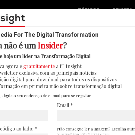
TÓPICOS
REVISTA
Data & Analytics
Seguran
Digital
Mobilid
dia For The Digital Transformation
a não é um
Insider
?
Inovação
Eventos
era cibersegurança como pilar es
e hoje um líder na Transformação Digital
IT Strategy
Insight
empresarial
va agora e
gratuitamente
a IT Insight
Social Biz
Face 2 
wsletter exclusiva com as principais notícias
er, 85% dos CEO consideram a ciberseguranç
Operação
In Deep
ição digital para download para todos os dispositivos
mportância na proteção de ativos e na concret
formação em primeira mão sobre transformação digital
Podcast
Round T
, digite o seu endereço de e-mail para se registar.
22/04/2025
CIO 2 C
Email *
Transfo
Leaders
 código ao lado: *
Não consegue ler a imagem? Escolha out