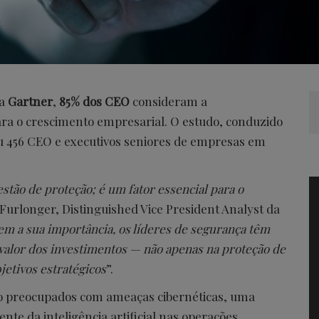
da
Gartner
,
85% dos CEO
consideram a
ra o crescimento empresarial. O estudo, conduzido
u 456 CEO e executivos seniores de empresas em
stão de proteção; é um fator essencial para o
 Furlonger, Distinguished Vice President Analyst da
 a sua importância, os líderes de segurança têm
alor dos investimentos — não apenas na proteção de
jetivos estratégicos
”.
ão preocupados com ameaças cibernéticas, uma
te da inteligência artificial nas operações