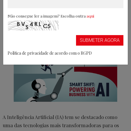
entrevista com Carlos Paulino, da Equinix
Portugal
Não consegue ler a imagem? Escolha outra
aqui
25/10/2024
SUBMETER AGORA
Politica de privacidade de acordo com o RGPD
A Inteligência Artificial (IA) tem se destacado como
uma das tecnologias mais transformadoras para os