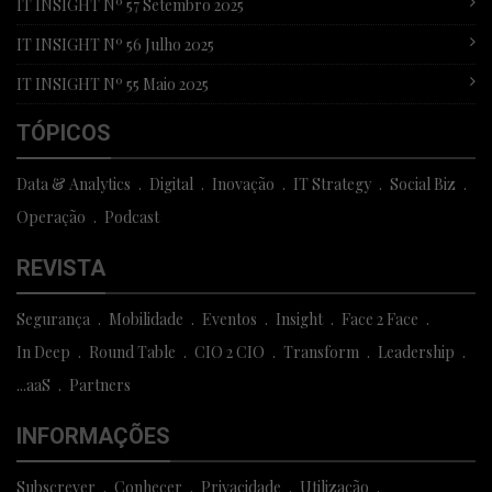
IT INSIGHT Nº 57 Setembro 2025
IT INSIGHT Nº 56 Julho 2025
IT INSIGHT Nº 55 Maio 2025
TÓPICOS
Data & Analytics
Digital
Inovação
IT Strategy
Social Biz
Operação
Podcast
REVISTA
Segurança
Mobilidade
Eventos
Insight
Face 2 Face
In Deep
Round Table
CIO 2 CIO
Transform
Leadership
...aaS
Partners
INFORMAÇÕES
Subscrever
Conhecer
Privacidade
Utilização