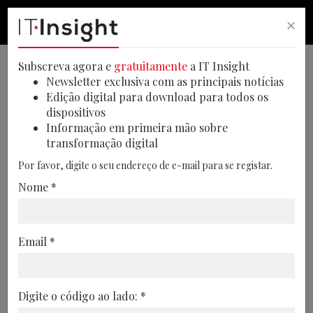
×
PESQUISA
PESQUISA
MEN
Subscreva agora e
gratuitamente
a IT Insight
Newsletter exclusiva com as principais notícias
Edição digital para download para todos os
dispositivos
Como transformar os
Informação em primeira mão sobre
transformação digital
negócios com IA em destaque
Por favor, digite o seu endereço de e-mail para se registar.
na mais recente edição da IT
Nome *
Insight
Para além do In Deep dedicado a como
Email *
transformar os negócios das empresas
com inteligência artificial, também pode
ler a mesa-redonda dedicada a aplicações
Digite o código ao lado: *
e plataformas de negócio, assim como o a