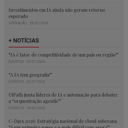
Investimentos em IA ainda não geram retorno
esperado
OPERAÇÃO . 28/07/2026
+ NOTÍCIAS
“IA é fator de competitividade de um país ou região”
EVENTOS . 03/07/2026
“A IA tem geografia”
EVENTOS . 02/07/2026
UiPath junta líderes de IA e automação para debater
a “orquestração agentic”
EVENTOS . 18/06/2026
C-Days 2026: Estratégia nacional de cloud soberana
“é um primeiro passo e o mais difícil vem agora”