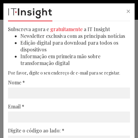
×
PESQUISA
PESQUISA
MEN
Subscreva agora e
gratuitamente
a IT Insight
Newsletter exclusiva com as principais notícias
Edição digital para download para todos os
dispositivos
Ethiack: “Todo o modelo de
Informação em primeira mão sobre
transformação digital
segurança que conhecemos
Por favor, digite o seu endereço de e-mail para se registar.
até hoje colapsou” (com
Nome *
vídeo)
No último workshop da IT Security
Email *
Summit Porto, Jorge Monteiro, da
Ethiack, traçou um retrato do atual
panorama digital e alertou para o
Digite o código ao lado: *
desfasamento crescente entre a rapidez