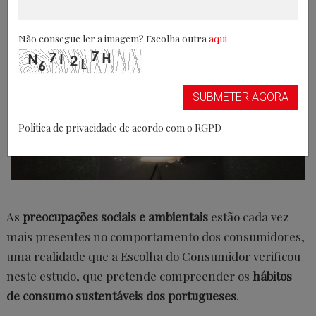
Não consegue ler a imagem? Escolha outra
aqui
SUBMETER AGORA
Politica de privacidade de acordo com o RGPD
As
preocupações sociais e ambientais
estão cada vez
mais presentes no comportamento dos consumidores,
uma realidade que a Escolha do Consumidor verificou
neste estudo, que pretende compreender os
hábitos
de consumo sustentáveis dos portugueses
.