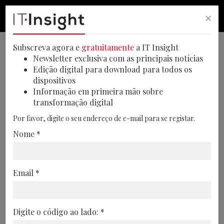
×
PESQUISA
PESQUISA
MEN
Subscreva agora e
gratuitamente
a IT Insight
Newsletter exclusiva com as principais notícias
Edição digital para download para todos os
dispositivos
Consumidores dispostos a
Informação em primeira mão sobre
transformação digital
comprar outras marcas se
Por favor, digite o seu endereço de e-mail para se registar.
forem mais sustentáveis
Nome *
Estudo revela que 92% dos consumidores
consideram trocar de marca por uma
Email *
mais sustentável e 76% afirmam que as
iniciativas sustentáveis das empresas
podem influenciar a lealdade com a marca
Digite o código ao lado: *
21/04/2024