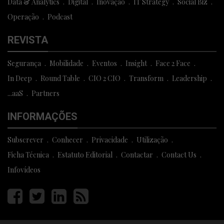
Data & Analytics
Digital
Inovação
IT Strategy
Social Biz
Operação
Podcast
REVISTA
Segurança
Mobilidade
Eventos
Insight
Face 2 Face
In Deep
Round Table
CIO 2 CIO
Transform
Leadership
...aaS
Partners
INFORMAÇÕES
Subscrever
Conhecer
Privacidade
Utilização
Ficha Técnica
Estatuto Editorial
Contactar
Contact Us
Infovídeos
Página
Página
Página
Página
facebook
twitter
linkedin
rss