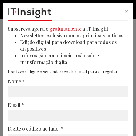
×
PESQUISA
PESQUISA
MEN
Subscreva agora e
gratuitamente
a IT Insight
Newsletter exclusiva com as principais notícias
Edição digital para download para todos os
dispositivos
Governo britânico procura
Informação em primeira mão sobre
transformação digital
regular modelos de IA
Por favor, digite o seu endereço de e-mail para se registar.
Novo governo do Reino Unido vai explorar
Nome *
como regular os modelos de inteligência
artificial com eficiência
Email *
18/07/2024
Digite o código ao lado: *