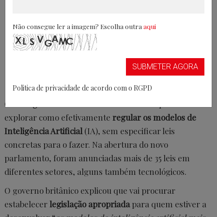
Não consegue ler a imagem? Escolha outra
aqui
SUBMETER AGORA
Politica de privacidade de acordo com o RGPD
O novo
governo do Reino Unido
afirmou que vai
explorar como efetivamente
regular os modelos de
Inteligência Artificial
(IA), sem especificar leis
concretas para o fazer. Na abertura do novo
parlamento, foram anunciadas mais de 35 leis em
diferentes setores, alguns também tecnológicos.
O governo britânico explicou que vai procurar
estabelecer
legislação apropriada
para quem estiver a