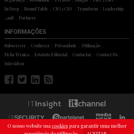
In Deep
Round Table
CIO 2 CIO
Transform
Leadership
...aaS
Partners
INFORMAÇÕES
Subscrever
Conhecer
Privacidade
Utilização
Ficha Técnica
Estatuto Editorial
Contactar
Contact Us
Infovídeos
Página
Página
Página
Página
facebook
twitter
linkedin
rss
O nosso website usa
cookies
para garantir uma melhor
Copyright © 2013 - 2026 Media Next . All Rights Reserved
experiência de utilização.
ACEITAR