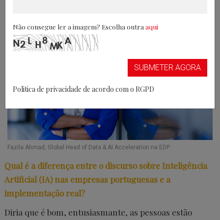
Por Rui Damião . 15/07/2025
Não consegue ler a imagem? Escolha outra
aqui
SUBMETER AGORA
Politica de privacidade de acordo com o RGPD
Fazila Ahmad, Global Head of Data & AI Acceleration na EDP
Qual é a diferença entre o discurso sobre Inteligência
Artificial (IA) nas empresas portuguesas e a
implementação real?
Diria que é bom, entusiasmante, as pessoas estão