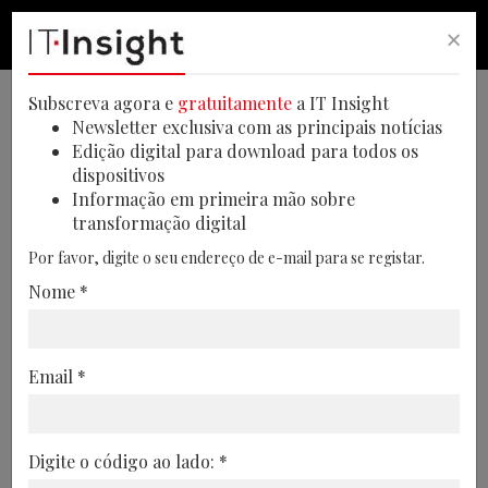
×
PESQUISA
PESQUISA
MEN
Subscreva agora e
gratuitamente
a IT Insight
Newsletter exclusiva com as principais notícias
Edição digital para download para todos os
dispositivos
“Inovar não é correr riscos; é
Informação em primeira mão sobre
transformação digital
gerir riscos com
Por favor, digite o seu endereço de e-mail para se registar.
responsabilidade”
Nome *
Fazila Ahmad, Global Head of Data & AI
Acceleration da EDP, partilhou no palco
Email *
da IT Insight Talks a sua perspetiva sobre
a inovação com inteligência artificial e
partilhou como é que a EDP tem vindo a
Digite o código ao lado: *
inovar na área