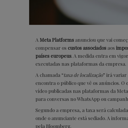
A
Meta Platforms
anunciou que vai começ
compensar os
custos associados
aos
impos
países europeus
. A medida entra em vigor
executadas nas plataformas da empresa.
A chamada “
taxa de localização
” irá varia
encontra o público que vê os anúncios. 
vídeo publicadas nas plataformas da Meta
para conversas no WhatsApp ou campanh
Segundo a empresa, a taxa será calculada 
onde o anunciante está sediado. A informa
pela Bloomberg.