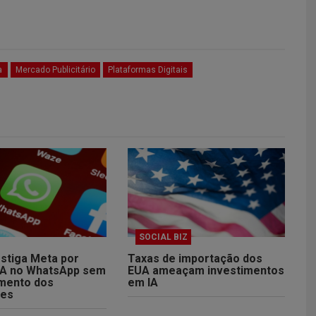
a
Mercado Publicitário
Plataformas Digitais
SOCIAL BIZ
vestiga Meta por
Taxas de importação dos
 IA no WhatsApp sem
EUA ameaçam investimentos
mento dos
em IA
res