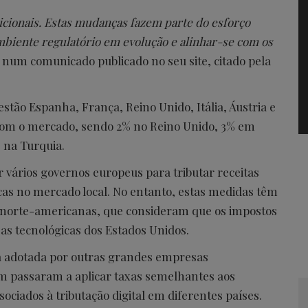
dicionais. Estas mudanças fazem parte do esforço
biente regulatório em evolução e alinhar-se com os
 num comunicado publicado no seu site, citado pela
estão Espanha, França, Reino Unido, Itália, Áustria e
com o mercado, sendo 2% no Reino Unido, 3% em
e na Turquia.
r vários governos europeus para tributar receitas
as no mercado local. No entanto, estas medidas têm
s norte-americanas, que consideram que os impostos
s tecnológicas dos Estados Unidos.
já adotada por outras grandes empresas
m passaram a aplicar taxas semelhantes aos
ciados à tributação digital em diferentes países.