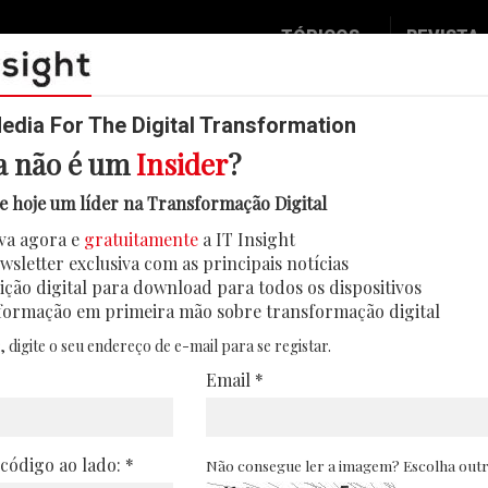
TÓPICOS
REVISTA
Data & Analytics
Seguran
Digital
Mobilid
dia For The Digital Transformation
a não é um
Insider
?
Inovação
Eventos
ublicitária para compensar impo
e hoje um líder na Transformação Digital
IT Strategy
Insight
va agora e
gratuitamente
a IT Insight
aplicar uma taxa adicional entre 2% e 5% ao
Social Biz
Face 2 
wsletter exclusiva com as principais notícias
rios países europeus, seguindo uma estratégi
Operação
In Deep
ição digital para download para todos os dispositivos
e pela Amazon
formação em primeira mão sobre transformação digital
Podcast
Round T
, digite o seu endereço de e-mail para se registar.
11/03/2026
CIO 2 C
Email *
Transfo
Leaders
 código ao lado: *
Não consegue ler a imagem? Escolha out