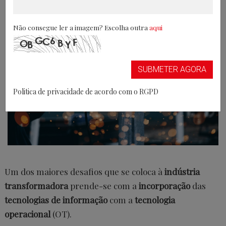
04/04/2024
Não consegue ler a imagem? Escolha outra
aqui
SUBMETER AGORA
Politica de privacidade de acordo com o RGPD
Um dos maiores desafios que se coloca à
indústria
transformadora
prende-se com a
incorporação
das
tecnologias de informação
com a
tecnologia
operacional
(OT).