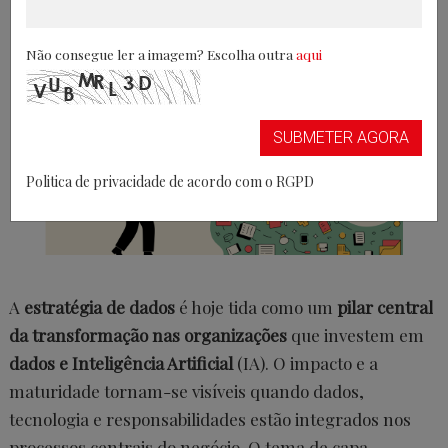
Não consegue ler a imagem? Escolha outra
aqui
SUBMETER AGORA
Politica de privacidade de acordo com o RGPD
A
estratégia de dados
é hoje tida como um
pilar central
da transformação nas organizações
que investem em
dados e Inteligência Artificial
(IA). O impacto e a
maturidade tornam-se visíveis quando dados,
tecnologia e responsabilidades estão integrados nos
processos centrais do negócio. O tema de capa