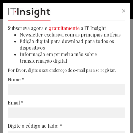
×
PESQUISA
PESQUISA
MEN
Subscreva agora e
gratuitamente
a IT Insight
Newsletter exclusiva com as principais notícias
Edição digital para download para todos os
dispositivos
O papel da IA na reinvenção do
Informação em primeira mão sobre
transformação digital
negócio em destaque na
Por favor, digite o seu endereço de e-mail para se registar.
edição de março da IT Insight
Nome *
Para além do In Deep, dedicado a Data
Strategy e AI Governance, também pode
Email *
ler a mesa-redonda sobre NIS2 e a
entrevista com David Marques, Head of
Cibersecurity do Grupo Nabeiro
Digite o código ao lado: *
03/03/2026