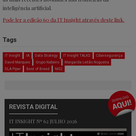
inteligência artificial.
Pode ler a edição 60 da IT Insight através deste link.
Tags
IT Insight
IA
Data Strategy
IT Insight TALKS
Cibersegurança
David Marques
Grupo Nabeiro
Margarida Leitão Nogueira
DLA Piper
Best of Breed
NIS2
REVISTA DIGITAL
IT INSIGHT Nº 62 JULHO 2026