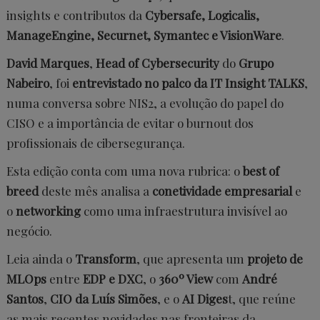
insights e contributos da
Cybersafe, Logicalis,
ManageEngine, Securnet, Symantec e VisionWare
.
David Marques
,
Head of Cybersecurity
do
Grupo
Nabeiro
, foi
entrevistado no palco da IT Insight TALKS
,
numa conversa sobre NIS2, a evolução do papel do
CISO e a importância de evitar o burnout dos
profissionais de cibersegurança.
Esta edição conta com uma nova rubrica: o
best of
breed
deste mês analisa a
conetividade empresarial
e
o
networking
como uma infraestrutura invisível ao
negócio.
Leia ainda o
Transform
, que apresenta um
projeto de
MLOps
entre
EDP e DXC
, o
360º View
com
André
Santos
,
CIO da Luís Simões
, e o
AI Diges
t, que reúne
as mais recentes novidades nas fronteiras da