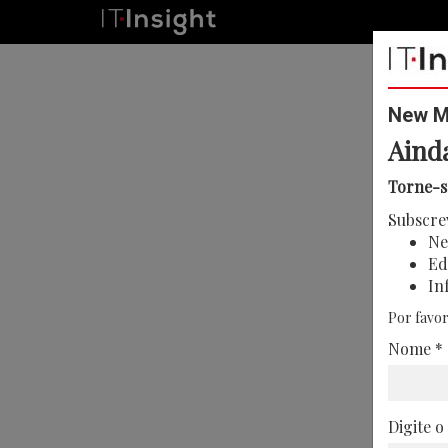
New Me
Aind
Torne-s
Subscre
Ne
Ed
In
Por favor
Nome *
Digite o