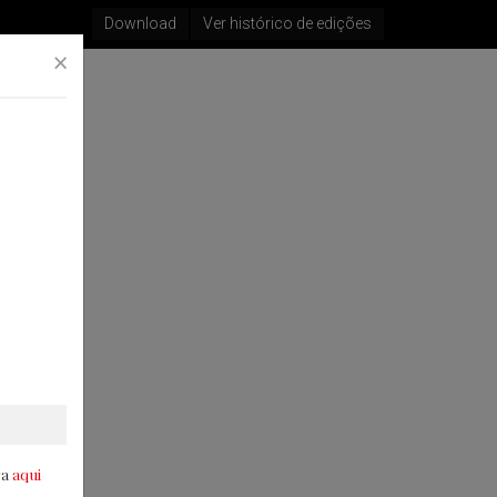
Download
Ver histórico de edições
×
ra
aqui